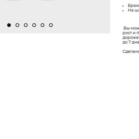
Брюк
На ш
Вы мож
рост и 
дороже 
до 7 дн
Сделано