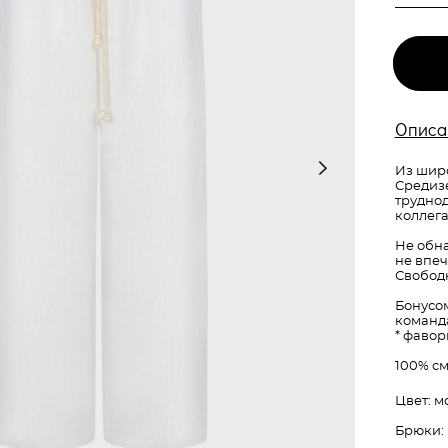
Описа
Из шир
Средиз
труднод
коллега
Не обна
не впеч
Свободн
Бонусом
команд
* фавор
100% с
Цвет: 
Брюки: