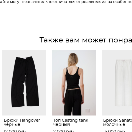
сайте могут незначительно отличаться от реальных из-за особен
Также вам может понра
Брюки Hangover
Топ Casting tank
Брюки Sanato
черные
черный
молочные
17 000 pуб.
7 000 pуб.
15 000 pуб.