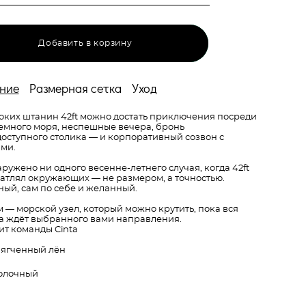
Добавить в корзину
ние
Размерная сетка
Уход
оких штанин 42ft можно достать приключения посреди
емного моря, неспешные вечера, бронь
оступного столика — и корпоративный созвон с
ми.
ружено ни одного весенне-летнего случая, когда 42ft
атлял окружающих — не размером, а точностью.
ый, сам по себе и желанный.
 — морской узел, который можно крутить, пока вся
а ждёт выбранного вами направления.
ит команды Cinta
мягченный лён
молочный