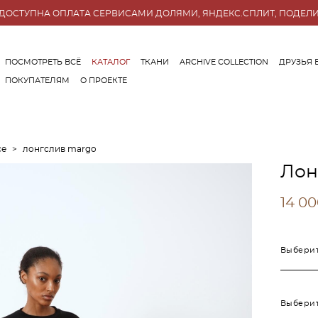
ДОСТУПНА ОПЛАТА СЕРВИСАМИ ДОЛЯМИ, ЯНДЕКС.СПЛИТ, ПОДЕЛ
ПОСМОТРЕТЬ ВСЁ
КАТАЛОГ
ТКАНИ
ARCHIVE COLLECTION
ДРУЗЬЯ 
ПОКУПАТЕЛЯМ
О ПРОЕКТЕ
ПОСМОТРЕТЬ ВСЁ
КАТАЛОГ
ТКАНИ
ARCHIVE COLLECTION
ДРУЗЬЯ 
ПОКУПАТЕЛЯМ
О ПРОЕКТЕ
се
>
лонгслив margo
Лон
14 00
Выберит
Выберит