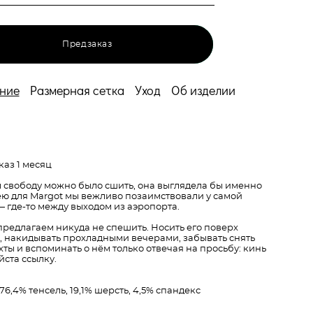
Предзаказ
ние
Размерная сетка
Уход
Об изделии
каз 1 месяц
 свободу можно было сшить, она выглядела бы именно
ею для Margot мы вежливо позаимствовали у самой
 где-то между выходом из аэропорта.
редлагаем никуда не спешить. Носить его поверх
 накидывать прохладными вечерами, забывать снять
хты и вспоминать о нём только отвечая на просьбу: кинь
ста ссылку.
 76,4% тенсель, 19,1% шерсть, 4,5% спандекс