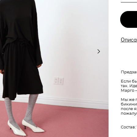
Описа
Предза
Если бы
так. Ид
Марго —
Мы же п
бикини,
после я
пожалуй
Состав: