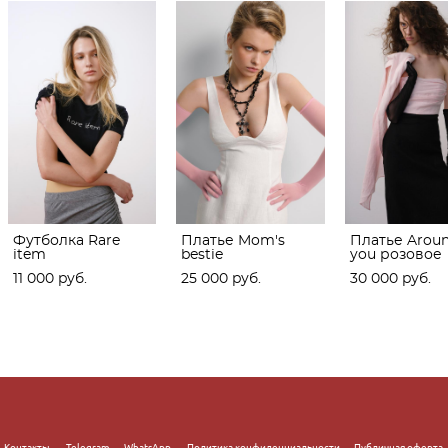
Футболка Rare
Платье Mom's
Платье Arou
item
bestie
you розовое
11 000 pуб.
25 000 pуб.
30 000 pуб.
с
Контакты
Telegram
WhatsApp
Политика конфиденциальности
Публичная оферта