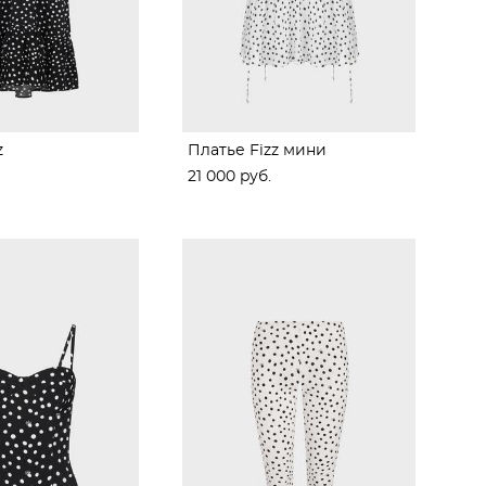
z
Платье Fizz мини
21 000 pуб.